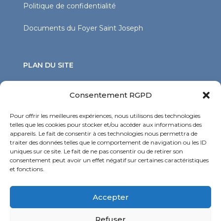
Politique de confidentialité
Documents du Foyer Saint Joseph
PLAN DU SITE
Vie en établissement
Consentement RGPD
Soins
Pour offrir les meilleures expériences, nous utilisons des technologies
telles que les cookies pour stocker et/ou accéder aux informations des
Services
appareils. Le fait de consentir à ces technologies nous permettra de
traiter des données telles que le comportement de navigation ou les ID
Actualités
uniques sur ce site. Le fait de ne pas consentir ou de retirer son
consentement peut avoir un effet négatif sur certaines caractéristiques
Contact
et fonctions.
SUIVEZ-NOUS SUR LES RÉSEAUX SOCIAUX
Accepter
Refuser